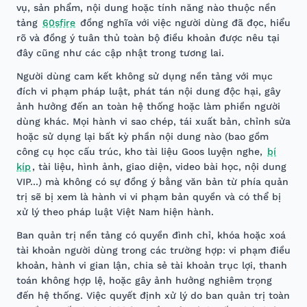
vụ, sản phẩm, nội dung hoặc tính năng nào thuộc nền
tảng
60sfire
đồng nghĩa với việc người dùng đã đọc, hiểu
rõ và đồng ý tuân thủ toàn bộ điều khoản được nêu tại
đây cũng như các cập nhật trong tương lai.
Người dùng cam kết không sử dụng nền tảng với mục
đích vi phạm pháp luật, phát tán nội dung độc hại, gây
ảnh hưởng đến an toàn hệ thống hoặc làm phiền người
dùng khác. Mọi hành vi sao chép, tái xuất bản, chỉnh sửa
hoặc sử dụng lại bất kỳ phần nội dung nào (bao gồm
công cụ học cấu trúc, kho tài liệu Goos luyện nghe,
bí
kíp
, tài liệu, hình ảnh, giao diện, video bài học, nội dung
VIP...) mà không có sự đồng ý bằng văn bản từ phía quản
trị sẽ bị xem là hành vi vi phạm bản quyền và có thể bị
xử lý theo pháp luật Việt Nam hiện hành.
Ban quản trị nền tảng có quyền đình chỉ, khóa hoặc xoá
tài khoản người dùng trong các trường hợp: vi phạm điều
khoản, hành vi gian lận, chia sẻ tài khoản trục lợi, thanh
toán không hợp lệ, hoặc gây ảnh hưởng nghiêm trọng
đến hệ thống. Việc quyết định xử lý do ban quản trị toàn