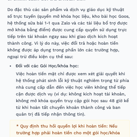
Do đặc thù các sản phẩm và dịch vụ giáo dục kỹ thuật
số trực tuyến (quyền mở khóa học liệu, kho bài học Goos,
hệ thống sửa bài 1-1 qua Zalo và các tài liệu bổ trợ được
mở khóa bằng điểm) được cung cấp quyền sử dụng trực
tiếp trên tài khoản ngay sau khi giao dịch kích hoạt
thành công. Vì lý do này, việc đổi trả hoặc hoàn tiền
không được áp dụng trong phần lớn các trường hợp,
ngoại trừ điều kiện cụ thể sau:
Đối với các Gói Học/khóa học:
Việc hoàn tiền mặt chỉ được xem xét giải quyết khi
hệ thống phát sinh lỗi kỹ thuật nghiêm trọng từ phía
nhà cung cấp dẫn đến việc học viên không thể tiếp
cận được dịch vụ (ví dụ: không kích hoạt tài khoản,
không mở khóa quyền truy cập gói học sau 48 giờ kể
từ khi hoàn tất chuyển khoản thành công và ban
quản trị đã tiếp nhận thông tin).
* Quy định thu hồi quyền lợi khi hoàn tiền: Nếu
trường hợp phải hoàn tiền cho một gói học/khóa