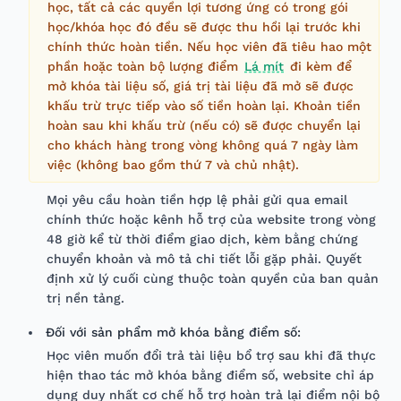
học, tất cả các quyền lợi tương ứng có trong gói
học/khóa học đó đều sẽ được thu hồi lại trước khi
chính thức hoàn tiền. Nếu học viên đã tiêu hao một
phần hoặc toàn bộ lượng điểm
Lá mít
đi kèm để
mở khóa tài liệu số, giá trị tài liệu đã mở sẽ được
khấu trừ trực tiếp vào số tiền hoàn lại. Khoản tiền
hoàn sau khi khấu trừ (nếu có) sẽ được chuyển lại
cho khách hàng trong vòng không quá 7 ngày làm
việc (không bao gồm thứ 7 và chủ nhật).
Mọi yêu cầu hoàn tiền hợp lệ phải gửi qua email
chính thức hoặc kênh hỗ trợ của website trong vòng
48 giờ kể từ thời điểm giao dịch, kèm bằng chứng
chuyển khoản và mô tả chi tiết lỗi gặp phải. Quyết
định xử lý cuối cùng thuộc toàn quyền của ban quản
trị nền tảng.
Đối với sản phẩm mở khóa bằng điểm số:
Học viên muốn đổi trả tài liệu bổ trợ sau khi đã thực
hiện thao tác mở khóa bằng điểm số, website chỉ áp
dụng duy nhất cơ chế hỗ trợ hoàn trả lại điểm nội bộ