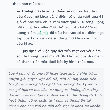
theo hạn mức sau:
— Trường hợp hoàn lại điểm số nội bộ:
Nếu học
liệu được mở khóa bằng điểm số chưa vượt quá 48
giờ và học viên chưa xem vượt quá 20% tổng lượng
nội dung, học viên được hỗ trợ hoàn lại 60% số
lượng điểm
Lá mít
đã tiêu hao vào số dư điểm học
tập của tài khoản để sử dụng mở khóa các học
liệu khác.
— Quy định về việc quy đổi tiền mặt đối với điểm
số:
Hệ thống tuyệt đối KHÔNG hỗ trợ quy đổi điểm
số thành tiền mặt dưới bất kỳ hình thức nào.
Lưu ý chung: Chúng tôi hoàn toàn không chịu trách
nhiệm giải quyết việc đổi trả, đền bù hay hoàn tiền
trong các trường hợp người học không đọc kỹ mô tả
các gói học và học liệu, sử dụng sai hướng dẫn, thay
đổi nhu cầu học tập cá nhân sau khi hệ thống đã kích
hoạt thành công, hoặc tự ý chia sẻ thông tin tài
khoản cho bên thứ ba dẫn đến việc bị khóa tài khoản