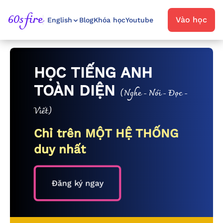
60sfire
Vào học
English
Blog
Khóa học
Youtube
HỌC TIẾNG ANH
TOÀN DIỆN
(Nghe - Nói - Đọc -
Viết)
Chỉ trên MỘT HỆ THỐNG
duy nhất
Đăng ký ngay