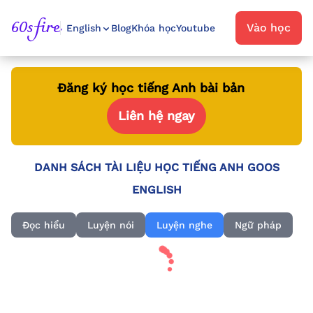
60sfire
Vào học
English
Blog
Khóa học
Youtube
Đăng ký học tiếng Anh bài bản
Liên hệ ngay
DANH SÁCH TÀI LIỆU HỌC TIẾNG ANH GOOS
ENGLISH
Đọc hiểu
Luyện nói
Luyện nghe
Ngữ pháp