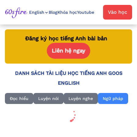
60sfire
Vào học
English
Blog
Khóa học
Youtube
Đăng ký học tiếng Anh bài bản
Liên hệ ngay
DANH SÁCH TÀI LIỆU HỌC TIẾNG ANH GOOS
ENGLISH
Đọc hiểu
Luyện nói
Luyện nghe
Ngữ pháp